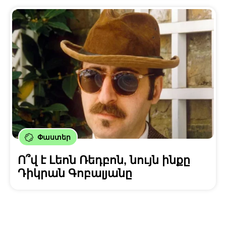
Փաստեր
Ո՞վ է Լեոն Ռեդբոն, նույն ինքը
Դիկրան Գոբալյանը