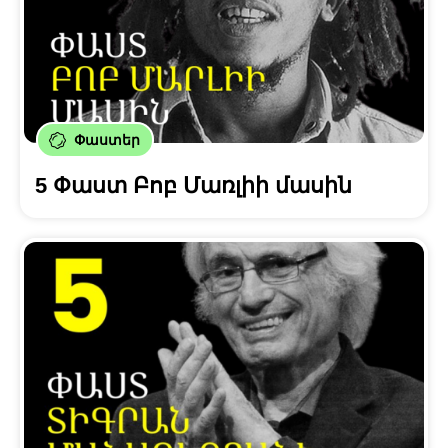
Փաստեր
5 Փաստ Բոբ Մառլիի մասին