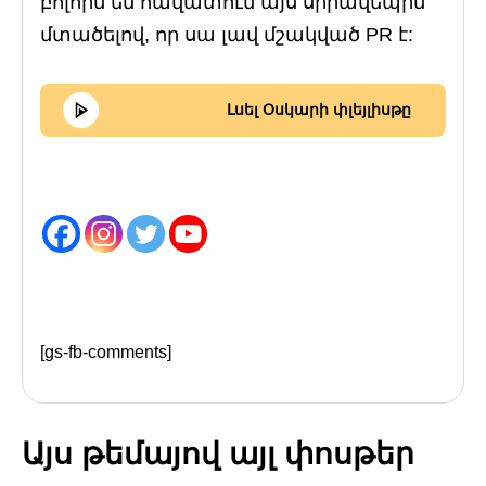
բոլորն են հավատում այս սիրավեպին՝
մտածելով, որ սա լավ մշակված PR է:
Լսել Օսկարի փլեյլիսթը
[gs-fb-comments]
Այս թեմայով այլ փոսթեր