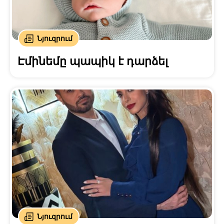
Նյուզրում
Էմինեմը պապիկ է դարձել
Նյուզրում