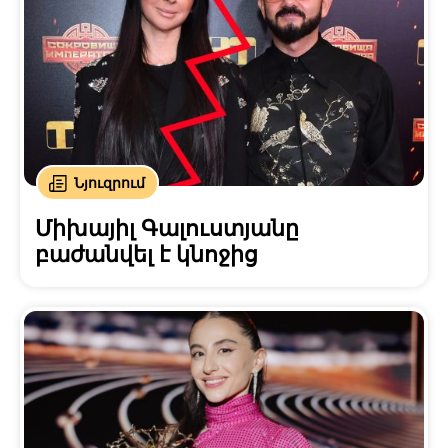
Նյուզրում
Միխայիլ Գալուստյանը
բաժանվել է կնոջից